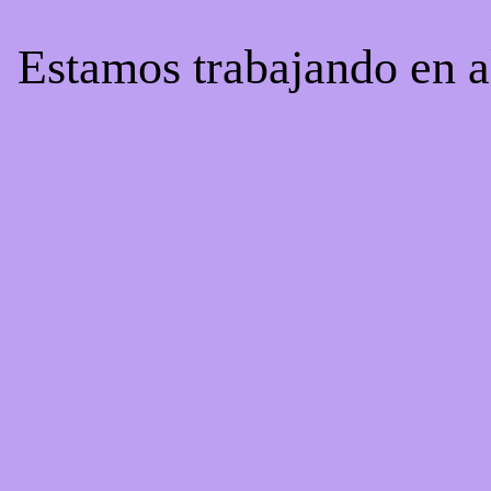
! Estamos trabajando en a