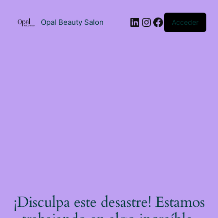
Saltar
al
LinkedIn
Instagram
Facebook
contenido
Opal Beauty Salon
Acceder
¡Disculpa este desastre! Estamos