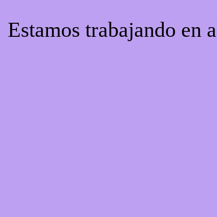
! Estamos trabajando en a