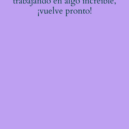
trabajando en algo increíble,
¡vuelve pronto!