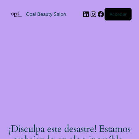
Saltar
al
LinkedIn
Instagram
Facebook
contenido
Opal Beauty Salon
Acceder
¡Disculpa este desastre! Estamos