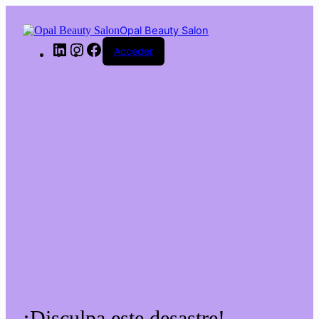
Saltar
al
Opal Beauty Salon
contenido
LinkedIn
Instagram
Facebook
Acceder
¡Disculpa este desastre!