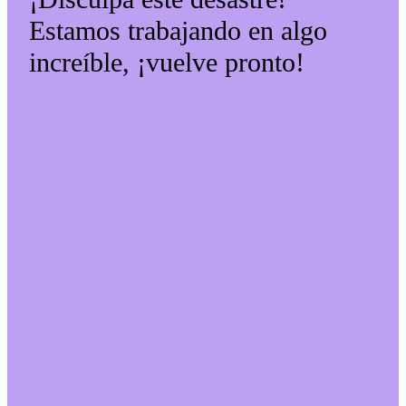
Estamos trabajando en algo
increíble, ¡vuelve pronto!