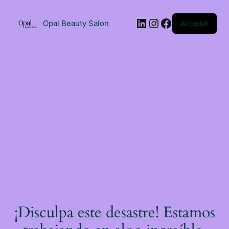
Saltar
al
LinkedIn
Instagram
Facebook
contenido
Opal Beauty Salon
Acceder
¡Disculpa este desastre! Estamos